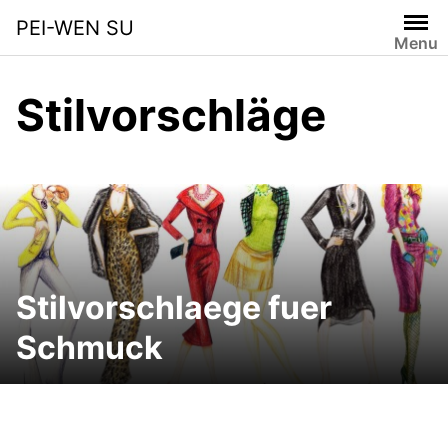
Skip
PEI-WEN SU
to
Menu
content
Stilvorschläge
Stilvorschlaege fuer
Schmuck